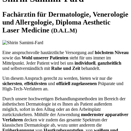
Fachärztin für Dermatologie, Venerologie
und Allergologie, Diploma Aesthetic
Laser Medicine
(D.A.L.M)
Eine anspruchsvolle hautärztliche Versorgung auf
höchstem Niveau
sowie das
Wohl unserer Patienten
steht für uns immer im
Mittelpunkt. Jeder Patient wird bei uns
individuell
,
ganzheitlich
und selbstverständlich mit
Ruhe und Zeit
behandelt.
Um diesem Anspruch gerecht zu werden, bieten wir nur die
sichersten
,
effektivsten
und
offiziell zugelassenen
Präparate und
High-Tech-Verfahren an.
Durch unsere hochwertigen Behandlungsmethoden im Bereich der
ästhetischen Dermatologie ist es Ihnen als Patient außerdem
möglich, sofort in den Alltag oder an den Arbeitsplatz
zurückzukehren. Mithilfe der Anwendung
modernster apparativer
Verfahren
decken wir zudem das gesamte Spektrum der
klassischen Dermatologie ab, wozu unter anderem die
Früherkennung
von
Hautkrebsvorstufen
, von
weißem und