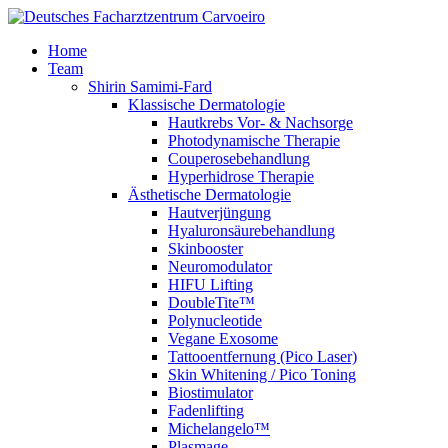
Home
Team
Shirin Samimi-Fard
Klassische Dermatologie
Hautkrebs Vor- & Nachsorge
Photodynamische Therapie
Couperosebehandlung
Hyperhidrose Therapie
Ästhetische Dermatologie
Hautverjüngung
Hyaluronsäurebehandlung
Skinbooster
Neuromodulator
HIFU Lifting
DoubleTite™
Polynucleotide
Vegane Exosome
Tattooentfernung (Pico Laser)
Skin Whitening / Pico Toning
Biostimulator
Fadenlifting
Michelangelo™
Plasmage