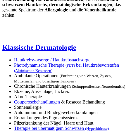
schwarzem Hautkrebs
,
dermatologische Erkrankungen
, das
gesamte Spektrum der
Allergologie
und die
Venenheilkunde
zählen.
Klassische Dermatologie
Hautkrebsvorsorge / Hautkrebsnachsorge
Photodynamische Therapie
bei Hautkrebsvorstufen
(PDT)
(Aktinischen Keratosen)
Ambulante Operationen
(Entfernung von Warzen, Zysten,
Muttermalen und bösartigen Tumoren)
Chronische Hauterkrankungen
(Schuppenflechte, Neurodermitis)
Ekzeme, Ausschläge, Juckreiz
Akne Therapie
Couperosebehandlungen
& Rosacea Behandlung
Sonnenallergie
Autoimmun- und Bindegewebserkrankungen
Erkrankungen des Pigmentsystems
Pilzerkrankung der Nägel, Haare und Haut
Therapie bei übermäßigem Schwitzen
(Hyperhidrose)