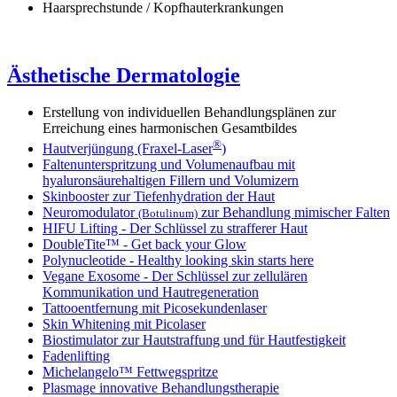
Haarsprechstunde / Kopfhauterkrankungen
Ästhetische Dermatologie
Erstellung von individuellen Behandlungsplänen zur
Erreichung eines harmonischen Gesamtbildes
®
Hautverjüngung (Fraxel-Laser
)
Faltenunterspritzung und Volumenaufbau mit
hyaluronsäurehaltigen Fillern und Volumizern
Skinbooster zur Tiefenhydration der Haut
Neuromodulator
zur Behandlung mimischer Falten
(Botulinum)
HIFU Lifting - Der Schlüssel zu strafferer Haut
DoubleTite™ - Get back your Glow
Polynucleotide - Healthy looking skin starts here
Vegane Exosome - Der Schlüssel zur zellulären
Kommunikation und Hautregeneration
Tattooentfernung mit Picosekundenlaser
Skin Whitening mit Picolaser
Biostimulator zur Hautstraffung und für Hautfestigkeit
Fadenlifting
Michelangelo™ Fettwegspritze
Plasmage innovative Behandlungstherapie